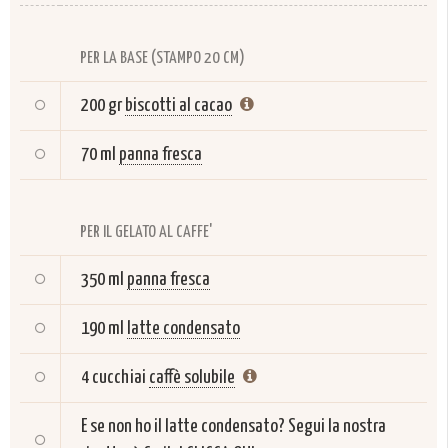
PER LA BASE (STAMPO 20 CM)
200 gr
biscotti al cacao
70 ml
panna fresca
PER IL GELATO AL CAFFE'
350 ml
panna fresca
190 ml
latte condensato
4 cucchiai
caffè solubile
E se non ho il latte condensato? Segui la nostra