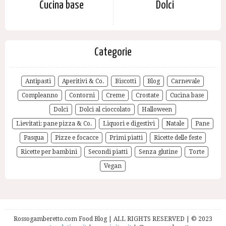
Cucina base
Dolci
Categorie
Antipasti
Aperitivi & Co.
Biscotti
Blog
Carnevale
Compleanno
Contorni
Creme
Crostate
Cucina base
Dolci
Dolci al cioccolato
Halloween
Lievitati: pane pizza & Co.
Liquori e digestivi
Natale
Pane
Pasqua
Pizze e focacce
Primi piatti
Ricette delle feste
Ricette per bambini
Secondi piatti
Senza glutine
Torte
Vegan
Rossogamberetto.com Food Blog | ALL RIGHTS RESERVED | © 2023