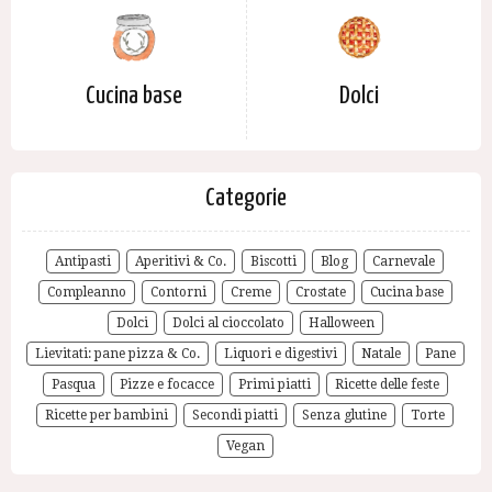
Cucina base
Dolci
Categorie
Antipasti
Aperitivi & Co.
Biscotti
Blog
Carnevale
Compleanno
Contorni
Creme
Crostate
Cucina base
Dolci
Dolci al cioccolato
Halloween
Lievitati: pane pizza & Co.
Liquori e digestivi
Natale
Pane
Pasqua
Pizze e focacce
Primi piatti
Ricette delle feste
Ricette per bambini
Secondi piatti
Senza glutine
Torte
Vegan