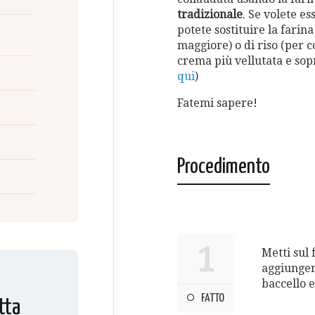
tradizionale
. Se volete es
potete sostituire la farin
maggiore) o di riso (per 
crema più vellutata e sop
qui
)
Fatemi sapere!
Procedimento
1
Metti sul 
aggiungend
baccello e
FATTO
tta