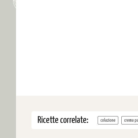
Ricette correlate:
colazione
crema pa