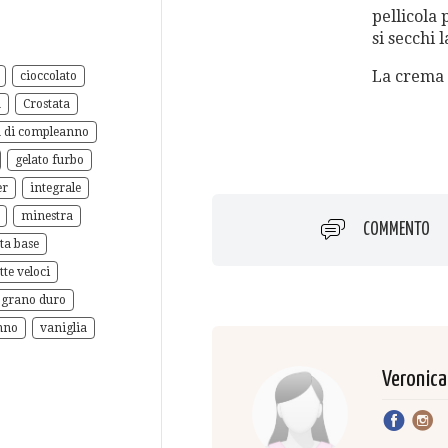
pellicola 
si secchi 
La crema è
cioccolato
a
Crostata
a di compleanno
gelato furbo
er
integrale
minestra
COMMENTO
tta base
tte veloci
 grano duro
nno
vaniglia
Veronica