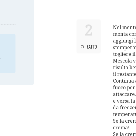
2
Nel mentre
monta con 
aggiungi 
FATTO
stemperate
o
togliere i
.
Mescola v
risulta be
il restante
Continua a
fuoco per
attaccare.
e versa l
da freezer
temperatur
Se la crem
crema!
Se la crem