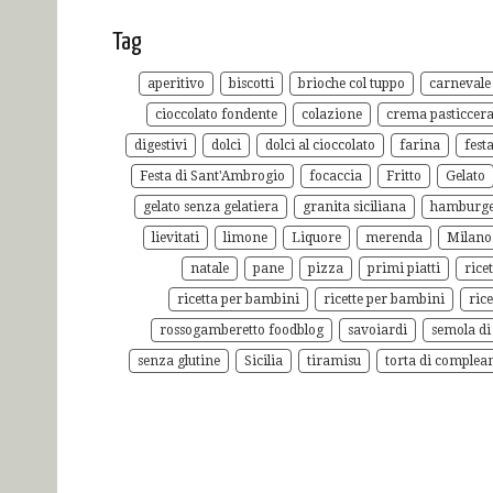
Tag
aperitivo
biscotti
brioche col tuppo
carnevale
cioccolato fondente
colazione
crema pasticcer
digestivi
dolci
dolci al cioccolato
farina
fest
Festa di Sant'Ambrogio
focaccia
Fritto
Gelato
gelato senza gelatiera
granita siciliana
hamburg
lievitati
limone
Liquore
merenda
Milano
natale
pane
pizza
primi piatti
rice
ricetta per bambini
ricette per bambini
rice
rossogamberetto foodblog
savoiardi
semola di
senza glutine
Sicilia
tiramisu
torta di complea