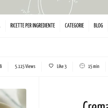
…
RICETTE PER INGREDIENTE
CATEGORIE
BLOG
di
5.115 Views
Like
3
15 min
Crema