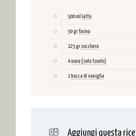
500 ml
latte
50 gr
farina
125 gr
zucchero
4
uova (solo tuorlo)
1
bacca di vaniglia
Aggiungi questa rice