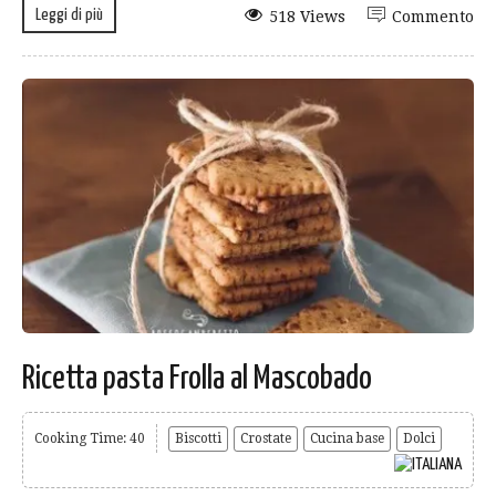
Leggi di più
518 Views
Commento
Ricetta pasta Frolla al Mascobado
Cooking Time: 40
Biscotti
Crostate
Cucina base
Dolci