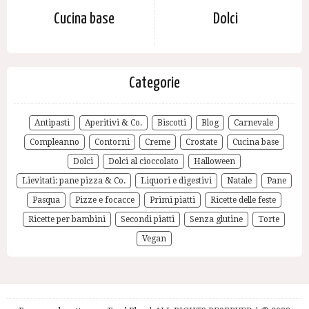
Cucina base
Dolci
Categorie
Antipasti
Aperitivi & Co.
Biscotti
Blog
Carnevale
Compleanno
Contorni
Creme
Crostate
Cucina base
Dolci
Dolci al cioccolato
Halloween
Lievitati: pane pizza & Co.
Liquori e digestivi
Natale
Pane
Pasqua
Pizze e focacce
Primi piatti
Ricette delle feste
Ricette per bambini
Secondi piatti
Senza glutine
Torte
Vegan