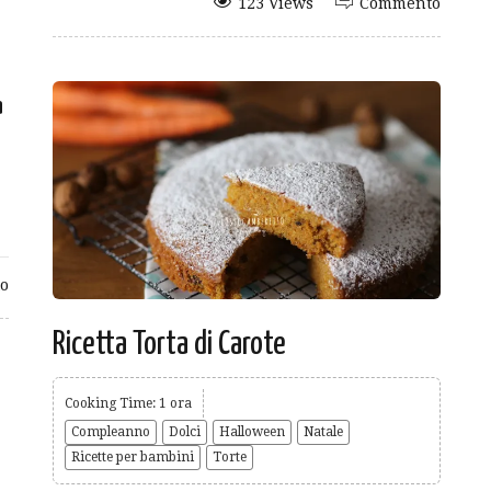
123 Views
Commento
a
o
Ricetta Torta di Carote
Cooking Time: 1 ora
Compleanno
Dolci
Halloween
Natale
Ricette per bambini
Torte