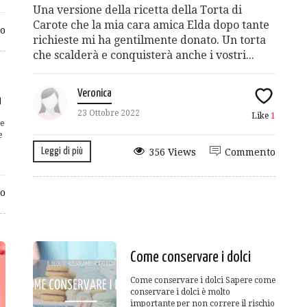
Una versione della ricetta della Torta di
Carote che la mia cara amica Elda dopo tante
o
richieste mi ha gentilmente donato. Un torta
che scalderà e conquisterà anche i vostri...
Veronica
a
23 Ottobre 2022
Like
1
 e
e
Leggi di più
356 Views
Commento
o
Come conservare i dolci
Come conservare i dolci Sapere come
conservare i dolci è molto
importante per non correre il rischio