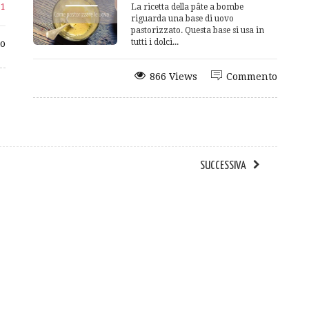
e
1
La ricetta della pâte a bombe
riguarda una base di uovo
pastorizzato. Questa base si usa in
tutti i dolci...
o
866 Views
Commento
SUCCESSIVA